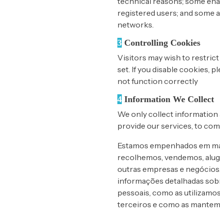
technical reasons; some enab
registered users; and some al
networks.
3
Controlling Cookies
Visitors may wish to restric
set. If you disable cookies, 
not function correctly
4
Information We Collect
We only collect information 
provide our services, to com
Estamos empenhados em mant
recolhemos, vendemos, alug
outras empresas e negócios. 
informações detalhadas sob
pessoais, como as utilizamos
terceiros e como as mantem