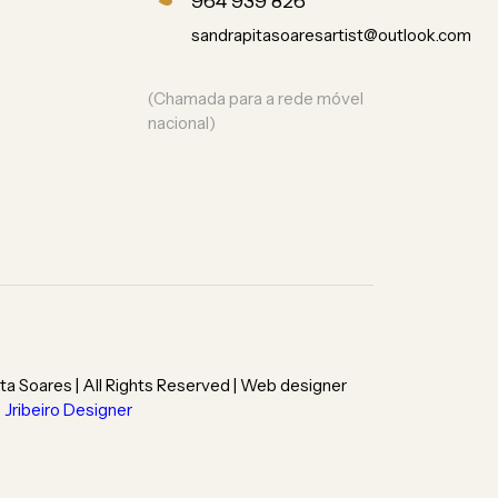
964 939 826
sandrapitasoaresartist@outlook.com
(Chamada para a rede móvel
nacional)
ta Soares | All Rights Reserved | Web designer
Jribeiro Designer