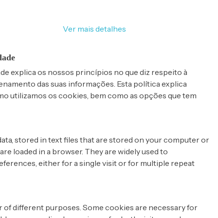
 site, concorda com a utilização de cookies e dos seus
om o RGPD da UE.
Ver mais detalhes
idade
ade explica os nossos princípios no que diz respeito à
enamento das suas informações. Esta política explica
mo utilizamos os cookies, bem como as opções que tem
ata, stored in text files that are stored on your computer or
re loaded in a browser. They are widely used to
rences, either for a single visit or for multiple repeat
 of different purposes. Some cookies are necessary for