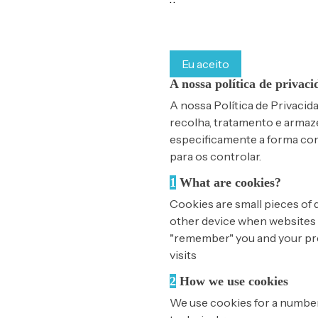
Ao continuar a navegar neste
dados pessoais de acordo c
Eu aceito
A nossa política de privac
A nossa Política de Privacid
recolha, tratamento e armaz
especificamente a forma co
para os controlar.
1
What are cookies?
Cookies are small pieces of d
other device when websites a
"remember" you and your prefe
visits
2
How we use cookies
We use cookies for a number