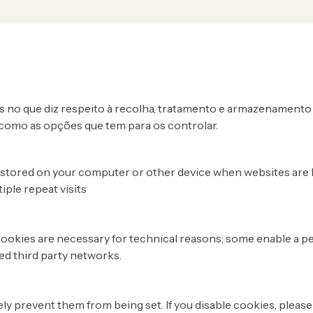
ção de cookies e dos seus dados pessoais de acordo com o RG
os no que diz respeito à recolha, tratamento e armazenamento 
como as opções que tem para os controlar.
 are stored on your computer or other device when websites ar
tiple repeat visits
ookies are necessary for technical reasons; some enable a pe
ted third party networks.
ely prevent them from being set. If you disable cookies, pleas