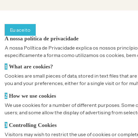
Ao continuar a navegar neste site, concorda com a utiliza
Eu aceito
A nossa política de privacidade
A nossa Política de Privacidade explica os nossos princípi
especificamente a forma como utilizamos os cookies, bem 
1
What are cookies?
Cookies are small pieces of data, stored in text files that
you and your preferences, either for a single visit or for mul
2
How we use cookies
We use cookies for a number of different purposes. Some c
users; and some allow the display of advertising from selec
3
Controlling Cookies
Visitors may wish to restrict the use of cookies or complet